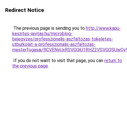
Redirect Notice
The previous page is sending you to
http://www.kapu-
keszites-javitas.hu/microblog-
bejegyzes/professzionalis-aszfaltozas-tokeletes-
utburkolat-a-professzionalis-aszfaltozas-
mesterfogasai/RCVENyUxRSVGQiU1RHZ2VSVGQSUwQy
If you do not want to visit that page, you can
return to
the previous page
.