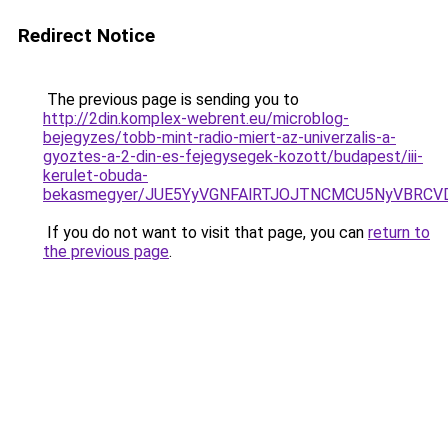
Redirect Notice
The previous page is sending you to
http://2din.komplex-webrent.eu/microblog-
bejegyzes/tobb-mint-radio-miert-az-univerzalis-a-
gyoztes-a-2-din-es-fejegysegek-kozott/budapest/iii-
kerulet-obuda-
bekasmegyer/JUE5YyVGNFAlRTJOJTNCMCU5NyVBRC
If you do not want to visit that page, you can
return to
the previous page
.