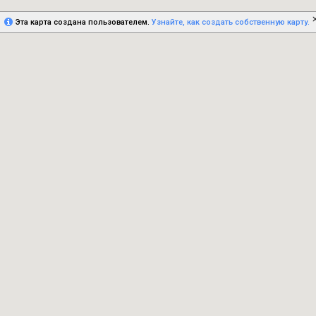
Эта карта создана пользователем.
Узнайте, как создать собственную карту.